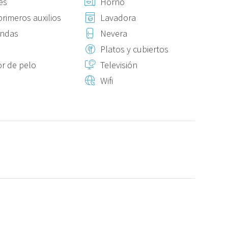
es
Horno
primeros auxilios
Lavadora
ondas
Nevera
Platos y cubiertos
r de pelo
Televisión
Wifi
cada)