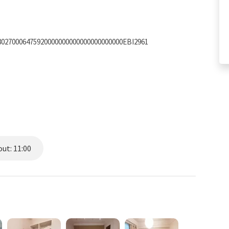
480270006475920000000000000000000000EBI2961
calidad para un descanso reparador.
ut: 11:00