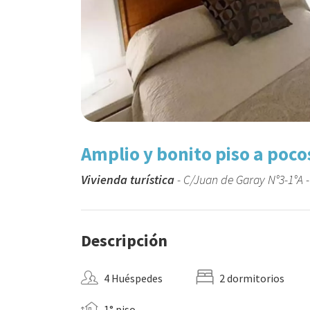
Amplio y bonito piso a poco
Vivienda turística
- C/Juan de Garay N°3-1°A -
Descripción
4 Huéspedes
2 dormitorios
1° piso