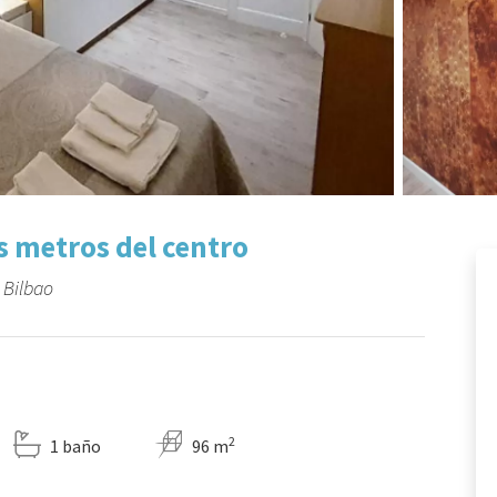
s metros del centro
 Bilbao
2
1 baño
96 m