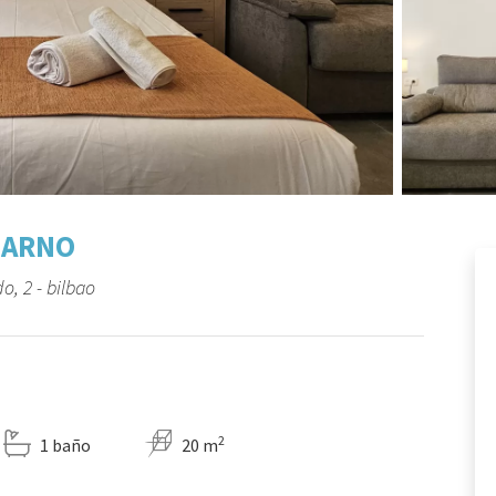
s ARNO
o, 2 - bilbao
2
1 baño
20 m