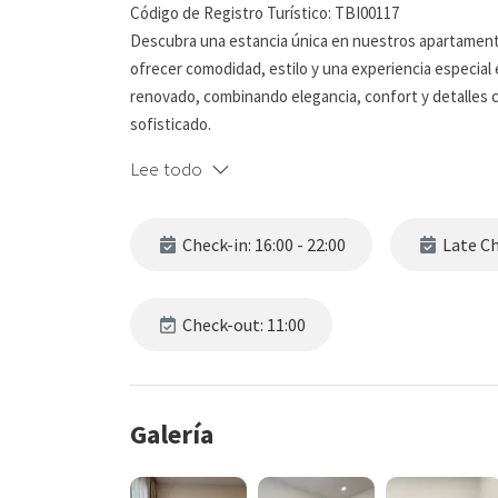
Código de Registro Turístico: TBI00117
Descubra una estancia única en nuestros apartament
ofrecer comodidad, estilo y una experiencia especia
renovado, combinando elegancia, confort y detalle
sofisticado.
Los apartamentos tienen capacidad para hasta cuatro
Lee todo
de calidad, pensados para que los huéspedes disfrute
Cada apartamento posee su propio carácter y estilo, 
disponen de bañera, otros cuentan con jacuzzi priva
Check-in: 16:00 - 22:00
Late Che
Además, varios apartamentos incluyen encantadores 
relajante.
Una combinación perfecta de diseño, comodidad y excl
Check-out: 11:00
estilo.
Zona de Dormitorio
Galería
Cama de matrimonio de 1,50 m.