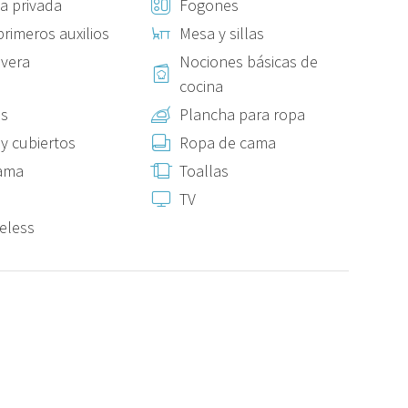
a privada
Fogones
 manual.
primeros auxilios
Mesa y sillas
evera
Nociones básicas de
cocina
as
Plancha para ropa
 y cubiertos
Ropa de cama
cama
Toallas
TV
reless
 al clima fresco de la región.
razones de higiene. Los huéspedes deben traer o adquirir