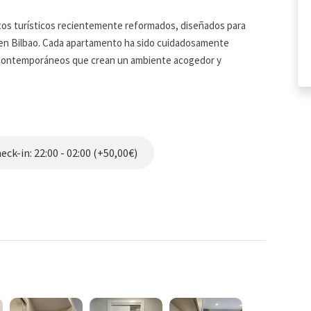
os turísticos recientemente reformados, diseñados para
l en Bilbao. Cada apartamento ha sido cuidadosamente
s contemporáneos que crean un ambiente acogedor y
 personas y destacan por su decoración cuidada y materiales
n de una estancia tranquila y agradable.
lo que hace que cada estancia sea diferente. Algunos
do, mientras que otros ofrecen amplias duchas modernas.
ck-in: 22:00 - 02:00 (+50,00€)
jardines de invierno, que aportan un ambiente especialmente
usividad, ideal para quienes desean disfrutar de Bilbao con