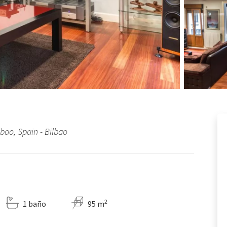
bao, Spain - Bilbao
2
1 baño
95 m