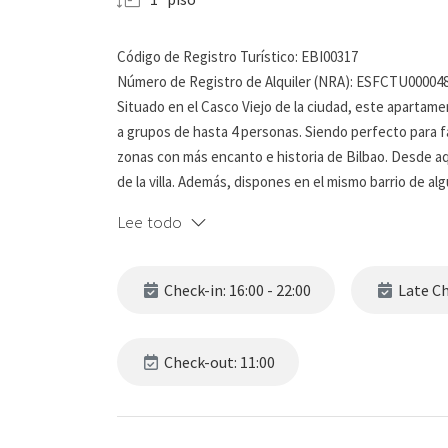
Código de Registro Turístico: EBI00317
Número de Registro de Alquiler (NRA): ESFCTU0000
Situado en el Casco Viejo de la ciudad, este apartam
a grupos de hasta 4 personas. Siendo perfecto para f
zonas con más encanto e historia de Bilbao. Desde aquí
de la villa. Además, dispones en el mismo barrio de al
deleitarte con la gastronomía local.
Lee todo
Registro legal de viajeros según el Decreto 1513/195
Por motivos legales, necesitamos los datos de identif
Check-in: 16:00 - 22:00
Late Che
Se solicitará únicamente a las reservas confirmadas, u
No proporcionar los datos solicitados antes de la lleg
Check-out: 11:00
AVISO IMPORANTE: Para garantizar su reserva, es obliga
través de nuestra plataforma de check-in online. Est
tarjeta, lo que significa que el importe no se cobrar