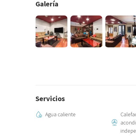
Galería
Después de su check-out y transcurridos 4 días, si no
preautorización se liberará automáticamente. Es impr
confirmar su estancia. En caso de no realizar el depósi
perderá el importe pagado.
No podemos garantizar el early check-in. Sin embargo,
abonarse mediante un enlace de pago con tarjeta de c
Los early check-in podrán solicitarse el mismo día de l
correspondiente.
Servicios
Vivienda Turística. Licencia: EBI00317.
Agua caliente
Calefac
acondi
indepe