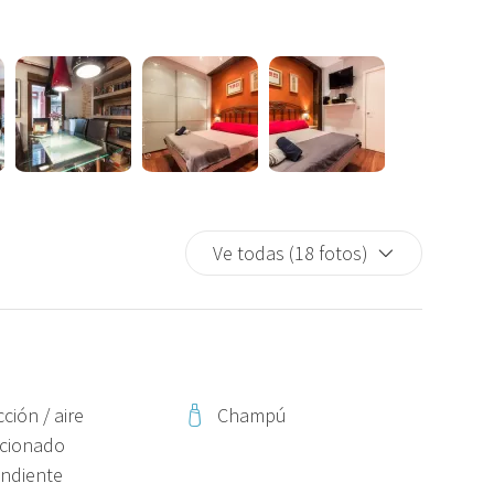
 se detecta ningún incidente en el alojamiento, la
escindible completar este paso antes de su llegada para
to de la fianza, la reserva no podrá ser garantizada y se
 si fuera posible, tendrá un coste de 20 €, que deberá
rédito una vez le confirmemos su disponibilidad.
Ve todas (18 fotos)
legada y estarán sujetos a disponibilidad y al pago
ción / aire
Champú
cionado
ndiente