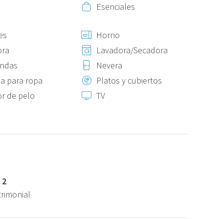
Esenciales
es
Horno
ora
Lavadora/Secadora
ondas
Nevera
a para ropa
Platos y cubiertos
r de pelo
TV
 2
trimonial