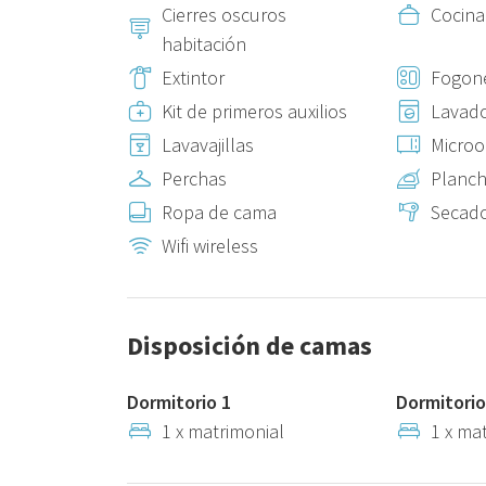
Cierres oscuros
Cocina
habitación
Extintor
Fogon
Kit de primeros auxilios
Lavad
Lavavajillas
Micro
Perchas
Planch
Ropa de cama
Secado
Wifi wireless
Disposición de camas
Dormitorio 1
Dormitorio
1 x matrimonial
1 x ma