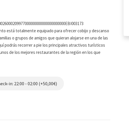
4802600020997700000000000000000000EBI003173
ento está totalmente equipado para ofrecer cobijo y descanso
amilias o grupos de amigos que quieran alojarse en una de las
 podrás recorrer a pie los principales atractivos turísticos
gunos de los mejores restaurantes de la región en los que
9 y Decreto 450/1975
icación de todos los viajeros mayores de 13 años.
ck-in: 22:00 - 02:00 (+50,00€)
nos días antes de la llegada.
ada, resultará en la cancelación de la reserva sin reembolso.
torio realizar el depósito de la fianza, que será solicitado a
e depósito se gestionará mediante una preautorización en su
á de inmediato, solo se retendrá temporalmente.