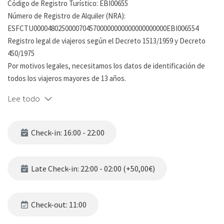
Código de Registro Turístico: EBI00655
Número de Registro de Alquiler (NRA):
ESFCTU00004802500007045700000000000000000000EBI006554
Registro legal de viajeros según el Decreto 1513/1959 y Decreto
450/1975
Por motivos legales, necesitamos los datos de identificación de
todos los viajeros mayores de 13 años.
Se solicitará únicamente a las reservas confirmadas, unos días
Lee todo
antes de la llegada.
No proporcionar los datos solicitados antes de la llegada, resultará
en la cancelación de la reserva sin reembolso.
Check-in: 16:00 - 22:00
AVISO IMPORANTE: Para garantizar su reserva, es obligatorio
realizar el depósito de la fianza, que será solicitado a través de
nuestra plataforma de check-in online. Este depósito se gestionará
Late Check-in: 22:00 - 02:00 (+50,00€)
mediante una preautorización en su tarjeta, lo que significa que el
importe no se cobrará de inmediato, solo se retendrá
temporalmente.
Check-out: 11:00
Después de su check-out y transcurridos 4 días, si no se detecta