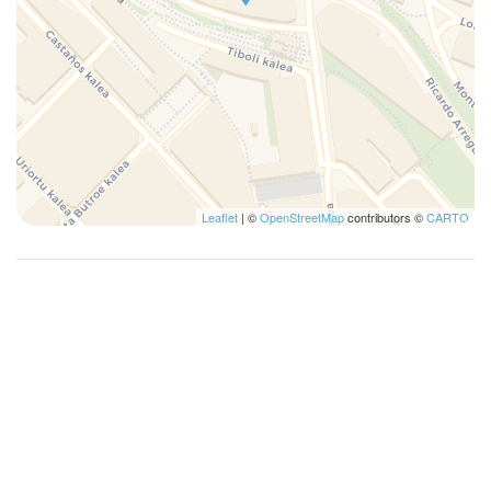
Leaflet
| ©
OpenStreetMap
contributors ©
CARTO