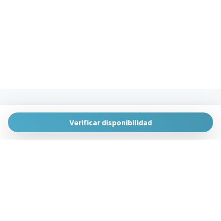
The Urban Hosts
Huertas de la Villa, 1, 48007 Bilbao, Vizcaya
Verificar disponibilidad
gestion@theurbanhosts.com
+34 944 94 85 33
Gestiona Reserva
Términos y condiciones
Política de privacidad
Síguenos en redes sociales