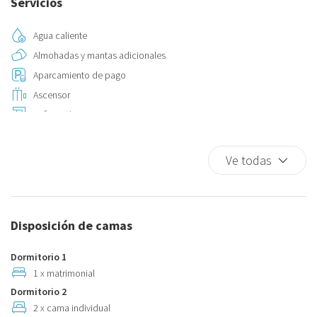
Servicios
Agua caliente
Almohadas y mantas adicionales
Aparcamiento de pago
Ascensor
Cafetera/ Tetera
Calefacción / aire acondicionado independiente
Calefacción independiente
Ve todas
Champú
Cierres oscuros habitación
Cocina
Disposición de camas
Detector de humo
Detector de monóxido de carbono
Dormitorio 1
Esenciales
1 x matrimonial
Dormitorio 2
Extintor
2 x cama individual
Fogones