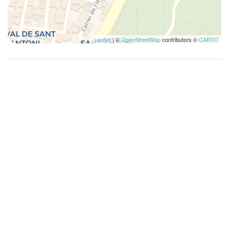
Leaflet
| ©
OpenStreetMap
contributors ©
CARTO