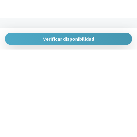
The Urban Hosts
Huertas de la Villa, 1, 48007 Bilbao, Vizcaya
Verificar disponibilidad
gestion@theurbanhosts.com
+34 944 94 85 33
Gestiona Reserva
Términos y condiciones
Política de privacidad
Síguenos en redes sociales
Powered by