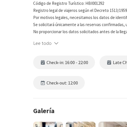
Código de Registro Turístico: HBI001292
Registro legal de viajeros según el Decreto 1513/195
Por motivos legales, necesitamos los datos de identif
Se solicitará únicamente a las reservas confirmadas, u
No proporcionar los datos solicitados antes de la lleg
Lee todo
Moderna amplia y funcional habitación de uso indivi
incorporado con amplia ducha, secador y productos par
habitacion se encuentra el Aire acondicionado la cal
Check-in: 16:00 - 22:00
Late Che
tienes que trabajar. Tambien hay WIFI , gratis.
AVISO IMPORANTE: Para garantizar su reserva, es obliga
Check-out: 12:00
través de nuestra plataforma de check-in online. Est
tarjeta, lo que significa que el importe no se cobrar
Galería
Después de su check-out y transcurridos 4 días, si no
preautorización se liberará automáticamente. Es impr
confirmar su estancia. En caso de no realizar el depósi