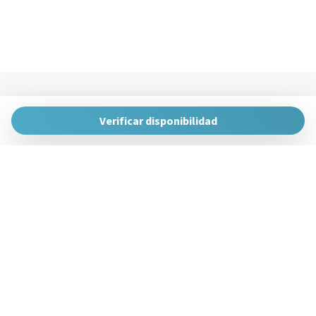
The Urban Hosts
Huertas de la Villa, 1, 48007 Bilbao, Vizcaya
Verificar disponibilidad
gestion@theurbanhosts.com
+34 944 94 85 33
Gestiona Reserva
Términos y condiciones
Política de privacidad
Síguenos en redes sociales
Powered by