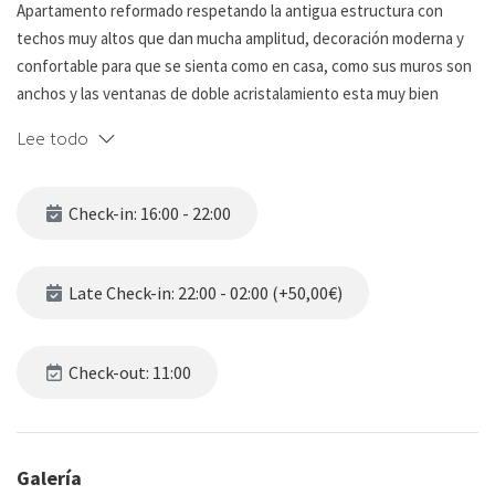
Apartamento reformado respetando la antigua estructura con
techos muy altos que dan mucha amplitud, decoración moderna y
confortable para que se sienta como en casa, como sus muros son
anchos y las ventanas de doble acristalamiento esta muy bien
aislado del ruido exterior.
Lee todo
Consta de 1 dormitorio principal con un amplio armario y un amplio
escritorio, ideal por si necesitan un espacio para poder trabajar, un
Check-in: 16:00 - 22:00
baño y cocina abierta al salón comedor, ademas dispone de una
zona de lavandería.
Late Check-in: 22:00 - 02:00 (+50,00€)
Este alojamiento dispone de plaza de parking incluida en el precio,
el acceso al parking esta localizado en otro edificio, pero con muy
fácil acceso y muy cercano al apartamento.
Check-out: 11:00
Queremos informarles que nuestro alojamiento cuenta con un
tratamiento especial en las ventanas que garantiza total
privacidad. Gracias a esta tecnología, las personas que pasan por la
Galería
calle no pueden ver el interior del apartamento, permitiéndoles