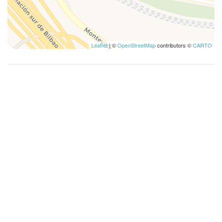
Lavadora
Lavavajillas
Mesa y sillas
Leaflet
| ©
OpenStreetMap
contributors ©
CARTO
Microondas
Nevera
No fumadores
Perchas
Plancha para ropa
Platos
Platos y cubiertos
Ropa de cama
Sala de estar
Sala de estar
Secador de pelo
Se permiten estancias largas
Silla del comedor