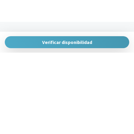
Sillas de comedor
Televisión
Televisor de alta definición > 32 pulgadas
Toallas
The Urban Hosts
Tostadora
Huertas de la Villa, 1, 48007 Bilbao, Vizcaya
Verificar disponibilidad
gestion@theurbanhosts.com
TV
+34 944 94 85 33
Vistas al agua
Wifi
Gestiona Reserva
Wifi wireless
Términos y condiciones
Política de privacidad
Síguenos en redes sociales
Powered by