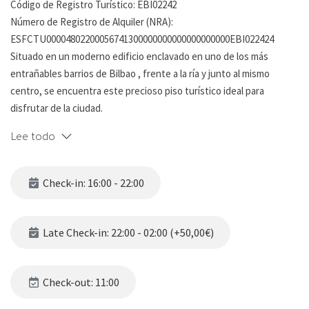
Código de Registro Turístico: EBI02242
Número de Registro de Alquiler (NRA):
ESFCTU00004802200056741300000000000000000000EBI022424
Situado en un moderno edificio enclavado en uno de los más
entrañables barrios de Bilbao , frente a la ría y junto al mismo
centro, se encuentra este precioso piso turístico ideal para
disfrutar de la ciudad.
Recién amueblado al detalle en marzo de 2023, cuenta con un gran
Lee todo
recibidor, dos habitaciones dobles con amplios armarios
empotrados, dos baños completos, ( uno en suite ) cocina
totalmente equipada y un precioso y cómodo salón comedor con
Check-in: 16:00 - 22:00
vistas a la bonita iglesia de San Nicolas y Santa Ana.
Frente a la misma puerta, un autobús urbano te conecta en 10
Late Check-in: 22:00 - 02:00 (+50,00€)
minutos con la plaza Moyua corazón de la ciudad o si lo prefieres
puedes ir paseando por la orilla de la ría, disfrutando las preciosas
vistas a las casas típicas de la ribera ( antiguo astillero y barrio
Check-out: 11:00
pesquero ), Palacio Euskalduna , la emblemática grúa Karola, Museo