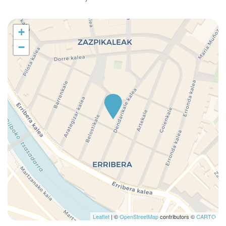
+
−
Leaflet
| ©
OpenStreetMap
contributors ©
CARTO