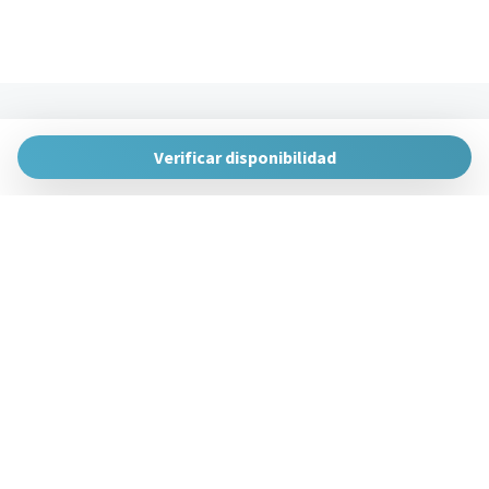
The Urban Hosts
Huertas de la Villa, 1, 48007 Bilbao, Vizcaya
Verificar disponibilidad
gestion@theurbanhosts.com
+34 944 94 85 33
Gestiona Reserva
Términos y condiciones
Política de privacidad
Síguenos en redes sociales
Powered by