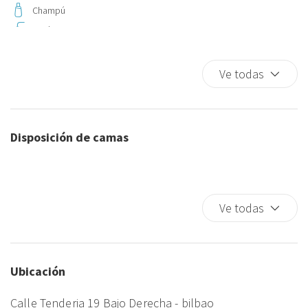
Champú
Ducha
Extintor
Ropa de cama
Ve todas
Secador de pelo
Toallas
TV
Disposición de camas
Wifi
Wifi wireless
Ve todas
Ubicación
Calle Tenderia 19 Bajo Derecha - bilbao