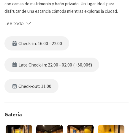
con camas de matrimonio y baño privado. Un lugar ideal para
disfrutar de una estancia cómoda mientras exploras la ciudad.
Lee todo
Registro legal de viajeros:
En cumplimiento con el Decreto 1513/1959 y el Decreto 450/1975,
requerimos los datos de identificación de todos los viajeros. Esta
Check-in: 16:00 - 22:00
información será solicitada únicamente para reservas confirmadas,
unos días antes de la llegada.
Late Check-in: 22:00 - 02:00 (+50,00€)
Servicios hoteleros con costo añadido
En nuestra pensión te ofrecemos varios servicios hoteleros
Check-out: 11:00
adicionales para hacer tu estancia más cómoda (todos con coste
extra):
Galería
Gestión de traslados al aeropuerto
Gestión de servicio de consigna de equipaje
Posibilidad de solicitar limpiezas adicionales durante la estancia