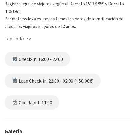
Registro legal de viajeros según el Decreto 1513/1959 y Decreto
450/1975
Por motivos legales, necesitamos los datos de identificación de
todos los viajeros mayores de 13 años.
Se solicitará únicamente a las reservas confirmadas, unos días
Lee todo
antes de la llegada.
No proporcionar los datos solicitados antes de la llegada, resultará
en la cancelación de la reserva sin reembolso.
Check-in: 16:00 - 22:00
AVISO IMPORANTE: Para garantizar su reserva, es obligatorio
realizar el depósito de la fianza, que será solicitado a través de
Late Check-in: 22:00 - 02:00 (+50,00€)
nuestra plataforma de check-in online. Este depósito se gestionará
mediante una preautorización en su tarjeta, lo que significa que el
importe no se cobrará de inmediato, solo se retendrá
Check-out: 11:00
temporalmente.
Después de su check-out y transcurridos 4 días, si no se detecta
Galería
ningún incidente en el alojamiento, la preautorización se liberará