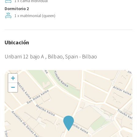
1 x cama individual
enlace de pago con tarjeta de crédito una vez le confirmemos su
Dormitorio 2
disponibilidad.
1 x matrimonial (queen)
Los early check-in podrán solicitarse el mismo día de llegada y
estarán sujetos a disponibilidad y al pago correspondiente.
Ubicación
Vivienda turística. Licencia: EBI00665.
Uribarri 12 bajo A , Bilbao, Spain - Bilbao
+
−