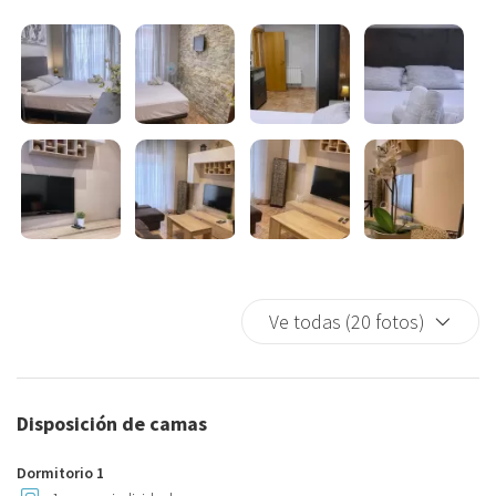
automáticamente. Es imprescindible completar este paso antes de
su llegada para confirmar su estancia. En caso de no realizar el
depósito de la fianza, la reserva no podrá ser garantizada y se
perderá el importe pagado.
Servicios hoteleros con coste adicional
En nuestro alojamiento le ofrecemos diversos servicios hoteleros
adicionales para hacer su estancia más cómoda (todos sujetos a
coste extra)
Gestión de traslados al aeropuerto
Gestión del servicio de consigna de equipaje
Ve todas (20 fotos)
Posibilidad de solicitar limpiezas adicionales durante la estancia
Servicio de prensa
Estos servicios están sujetos a disponibilidad y requieren reserva
previa
Disposición de camas
No podemos garantizar el early check-in. Sin embargo, si fuera
Dormitorio 1
posible, tendrá un coste de 20 €, que deberá abonarse mediante un