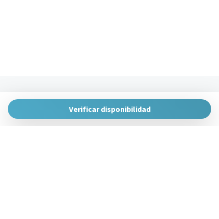
The Urban Hosts
Huertas de la Villa, 1, 48007 Bilbao, Vizcaya
Verificar disponibilidad
gestion@theurbanhosts.com
+34 944 94 85 33
Gestiona Reserva
Términos y condiciones
Política de privacidad
Síguenos en redes sociales