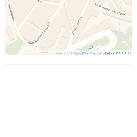
Leaflet
| ©
OpenStreetMap
contributors ©
CARTO