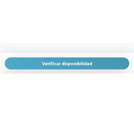
The Urban Hosts
Huertas de la Villa, 1, 48007 Bilbao, Vizcaya
Verificar disponibilidad
gestion@theurbanhosts.com
+34 944 94 85 33
Gestiona Reserva
Términos y condiciones
Política de privacidad
Síguenos en redes sociales
Powered by