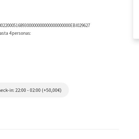
4802200051689300000000000000000000EBI029627
hasta 4 personas:
 nórdicas y almohadas.
os con 2 rollos de papel higiénico, champú, gel de ducha,
ck-in: 22:00 - 02:00 (+50,00€)
 basura.
ocina.