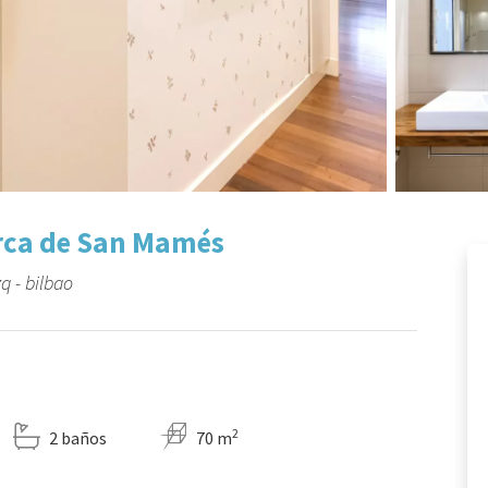
erca de San Mamés
q - bilbao
2
2 baños
70 m