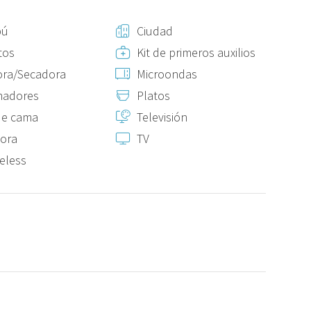
pú
Ciudad
tos
Kit de primeros auxilios
la estancia
ora/Secadora
Microondas
eren reserva previa
madores
Platos
de cama
Televisión
 si fuera posible, tendrá un coste de 20 €, que deberá
ora
TV
rédito una vez le confirmemos su disponibilidad.
reless
legada y estarán sujetos a disponibilidad y al pago