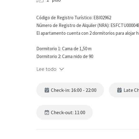
Código de Registro Turístico: EBI02962
Número de Registro de Alquiler (NRA): ESFCTU0000
El apartamento cuenta con 2 dormitorios para alojar 
Dormitorio 1: Cama de 1,50 m
Dormitorio 2: Cama nido de 90
Todas las camas incluyen sábanas ajustables, fundas
Lee todo
El apartamento dispone de 2 baños completos, equipad
jabón de manos, toallas y alfombrilla.
Check-in: 16:00 - 22:00
Late Che
La cocina está totalmente equipada con:
Check-out: 11:00
Esponja, jabón para platos, paño de cocina y bolsa de
Sartenes, olla, cubiertos, vasos, tazas.
Hervidor, microondas, tostadora y rollo de papel de c