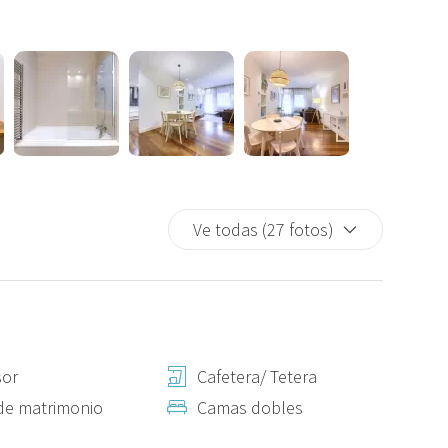
 huéspedes deben traer productos como sal, azúcar y aceite.
quiere un teléfono con acceso a internet.
Ve todas (27 fotos)
nal: 22:00-00:00, 00:00-02:00. Después de las 02:00, no es
 la reserva, es obligatorio realizar un depósito a través de
reautorización en su tarjeta. El importe se retendrá
out si no se detectan incidentes. Sin este depósito, la
e pagado.
sor
Cafetera/ Tetera
de matrimonio
Camas dobles
ios hoteleros adicionales para hacer su estancia más cómoda