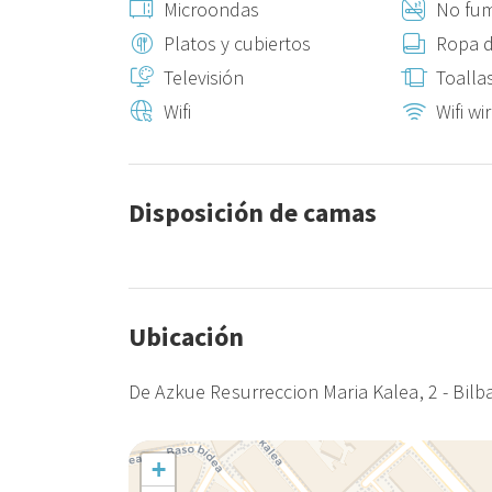
Microondas
No fu
No podemos garantizar el early check-in. Sin embargo,
Platos y cubiertos
Ropa 
abonarse mediante un enlace de pago con tarjeta de c
Televisión
Toalla
Los early check-in podrán solicitarse el mismo día de l
Wifi
Wifi wi
correspondiente.
Vivienda Turística. Licencia : EBI02761
Disposición de camas
Ubicación
De Azkue Resurreccion Maria Kalea, 2 - Bilb
+