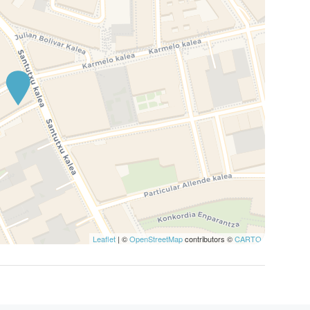
Leaflet
| ©
OpenStreetMap
contributors ©
CARTO