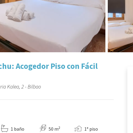
u: Acogedor Piso con Fácil
ia Kalea, 2 - Bilbao
2
1 baño
50 m
1° piso