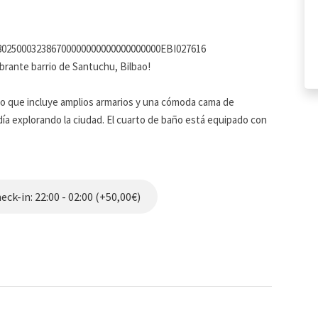
4802500032386700000000000000000000EBI027616
brante barrio de Santuchu, Bilbao!
o que incluye amplios armarios y una cómoda cama de
ía explorando la ciudad. El cuarto de baño está equipado con
ipadas para que te sientas como en casa durante tu estancia.
ando por Internet gracias a nuestra conexión Wi-Fi.
ck-in: 22:00 - 02:00 (+50,00€)
starás a solo 300 metros de la estación de metro, lo que te
 solo a una parada de metro del Casco Viejo, donde podrás
ia variedad de servicios, desde bares y restaurantes hasta
frutar del ambiente local.