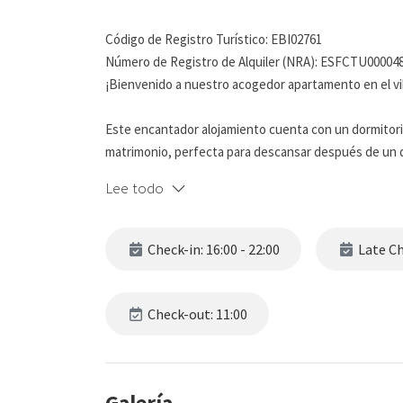
Código de Registro Turístico: EBI02761
Número de Registro de Alquiler (NRA): ESFCTU0000
¡Bienvenido a nuestro acogedor apartamento en el vi
Este encantador alojamiento cuenta con un dormitori
matrimonio, perfecta para descansar después de un d
una ducha revitalizante.
Lee todo
La sala de estar y la cocina están completamente equ
Además, podrás relajarte viendo la televisión o naveg
Check-in: 16:00 - 22:00
Late Che
Ubicado en uno de los principales barrios de Bilbao, e
permite acceder fácilmente al centro de la ciudad. ¡Y
Check-out: 11:00
sumergirte en la historia y la cultura de Bilbao!
El barrio de Santuchu es una joya local, con una ampl
Galería
tiendas locales. Es el lugar perfecto para pasear y dis