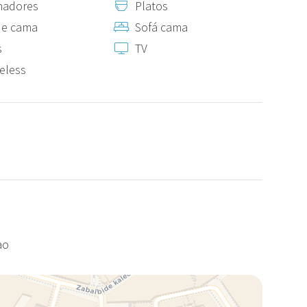
madores
Platos
 si fuera posible, tendrá un coste de 20 €, que deberá
de cama
Sofá cama
rédito una vez le confirmemos su disponibilidad.
s
TV
legada y estarán sujetos a disponibilidad y al pago
reless
ao